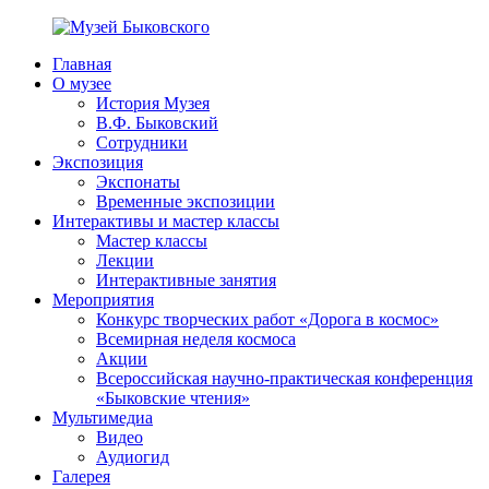
Перейти
к
Главная
содержимому
Музей
ППМВК
О музее
Быковского
История Музея
В.Ф. Быковский
Сотрудники
Экспозиция
Экспонаты
Временные экспозиции
Интерактивы и мастер классы
Мастер классы
Лекции
Интерактивные занятия
Мероприятия
Конкурс творческих работ «Дорога в космос»
Всемирная неделя космоса
Акции
Всероссийская научно-практическая конференция
«Быковские чтения»
Мультимедиа
Видео
Аудиогид
Галерея