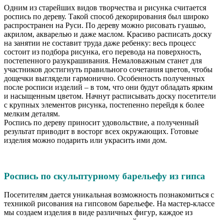
Одним из старейших видов творчества и рисунка считается
роспись по дереву. Такой способ декорирования был широко
распространен на Руси. По дереву можно рисовать гуашью,
акрилом, акварелью и даже маслом. Красиво расписать доску
на занятии не составит труда даже ребенку: весь процесс
состоит из подбора рисунка, его перевода на поверхность,
постепенного разукрашивания. Немаловажным станет для
участников достигнуть правильного сочетания цветов, чтобы
дощечки выглядели гармонично. Особенность полученных
после росписи изделий – в том, что они будут обладать ярким
и насыщенным цветом. Начнут расписывать доску посетители
с крупных элементов рисунка, постепенно перейдя к более
мелким деталям.
Роспись по дереву приносит удовольствие, а полученный
результат приводит в восторг всех окружающих. Готовые
изделия можно подарить или украсить ими дом.
Роспись по скульптурному барельефу из гипса
Посетителям дается уникальная возможность познакомиться с
техникой рисования на гипсовом барельефе. На мастер-классе
мы создаем изделия в виде различных фигур, каждое из