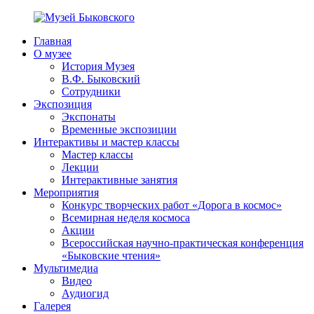
Перейти
к
Главная
содержимому
Музей
ППМВК
О музее
Быковского
История Музея
В.Ф. Быковский
Сотрудники
Экспозиция
Экспонаты
Временные экспозиции
Интерактивы и мастер классы
Мастер классы
Лекции
Интерактивные занятия
Мероприятия
Конкурс творческих работ «Дорога в космос»
Всемирная неделя космоса
Акции
Всероссийская научно-практическая конференция
«Быковские чтения»
Мультимедиа
Видео
Аудиогид
Галерея